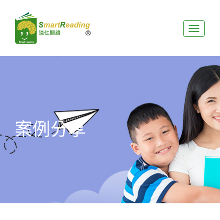
展
開
選
單
案例分享