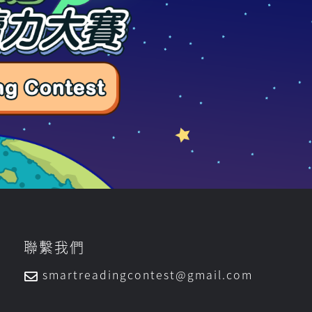
聯繫我們
smartreadingcontest@gmail.com